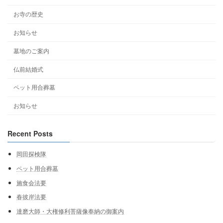
お寺の歴史
お知らせ
墓地のご案内
仏前結婚式
ペット用合葬墓
お知らせ
Recent Posts
岡田探検隊
ペット用合葬墓
施食会法要
春彼岸法要
達磨大師・大権修利菩薩像奉納の御案内