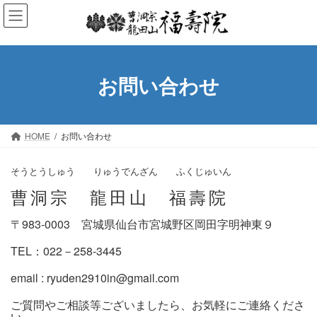
コ
ナ
ン
ビ
テ
ゲ
ン
ー
ツ
シ
お問い合わせ
へ
ョ
ス
ン
キ
に
ッ
移
HOME
お問い合わせ
プ
動
そうとうしゅう りゅうでんざん ふくじゅいん
曹洞宗 龍田山 福壽院
〒983-0003 宮城県仙台市宮城野区岡田字明神東９
TEL：022－258-3445
email : ryuden2910in@gmail.com
ご質問やご相談等ございましたら、お気軽にご連絡くださ
い。