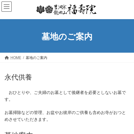
コ
ナ
ン
ビ
テ
ゲ
ン
ー
ツ
シ
墓地のご案内
へ
ョ
ス
ン
キ
に
ッ
移
HOME
墓地のご案内
プ
動
永代供養
おひとりや、ご夫婦のお墓として後継者を必要としないお墓で
す。
お墓掃除などの管理、お盆やお彼岸のご供養も含めお寺がおつと
めさせていただきます。