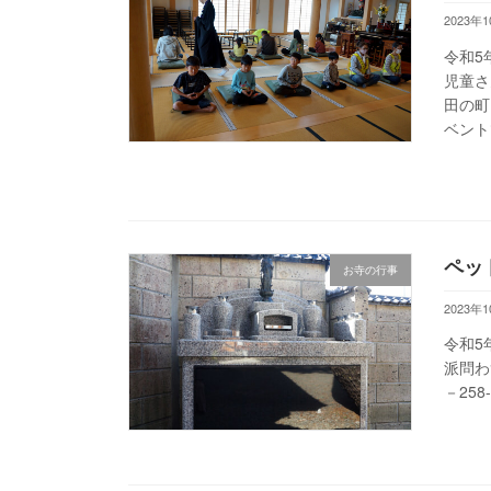
2023年
令和5
児童さ
田の町
ベント
ペッ
お寺の行事
2023年
令和5
派問わ
－25