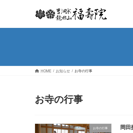
コ
ナ
ン
ビ
テ
ゲ
ン
ー
ツ
シ
へ
ョ
ス
ン
キ
に
ッ
移
プ
動
HOME
お知らせ
お寺の行事
お寺の行事
岡田
お寺の行事