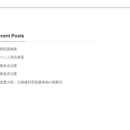
cent Posts
岡田探検隊
ペット用合葬墓
施食会法要
春彼岸法要
達磨大師・大権修利菩薩像奉納の御案内