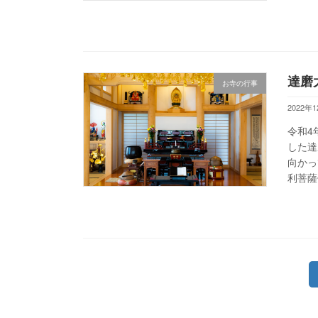
達磨
お寺の行事
2022年
令和4
した達
向かっ
利菩薩
投
稿